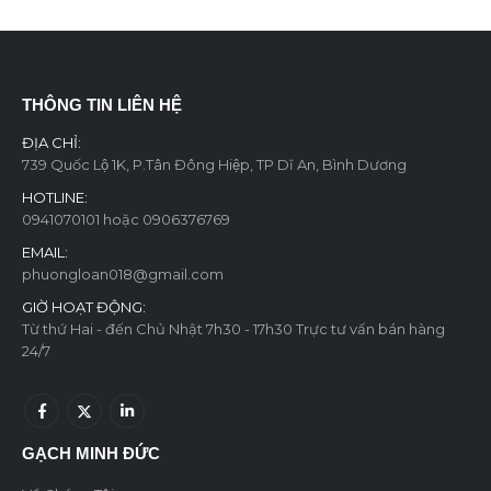
THÔNG TIN LIÊN HỆ
ĐỊA CHỈ:
739 Quốc Lộ 1K, P.Tân Đông Hiệp, TP Dĩ An, Bình Dương
HOTLINE:
0941070101 hoặc 0906376769
EMAIL:
phuongloan018@gmail.com
GIỜ HOẠT ĐỘNG:
Từ thứ Hai - đến Chủ Nhật 7h30 - 17h30 Trực tư vấn bán hàng
24/7
GẠCH MINH ĐỨC