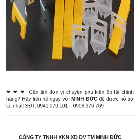
❤︎ ❤︎ ❤︎
Cần tìm đơn vị chuyên phụ kiện ốp lát chính
hãng? Hãy liên hệ ngay với
MINH ĐỨC
để được hỗ trợ
tốt nhất! SĐT: 0941 070 101 – 0906 376 769
CÔNG TY TNHH XKN XD DV TM MINH ĐỨC