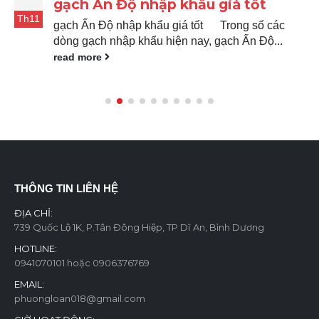
gạch Ấn Độ nhập khẩu giá tốt
Th11
gạch Ấn Độ nhập khẩu giá tốt Trong số các
dòng gạch nhập khẩu hiện nay, gạch Ấn Độ...
read more
THÔNG TIN LIÊN HỆ
ĐỊA CHỈ:
739 Quốc Lộ 1K, P.Tân Đông Hiệp, TP Dĩ An, Bình Dương
HOTLINE:
0941070101 hoặc 0906376769
EMAIL:
phuongloan018@gmail.com