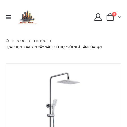
0
BLOG
TIN TỨC
LỰA CHỌN LOẠI SEN CÂY NÀO PHÙ HỢP VỚI NHÀ TẮM CỦA BẠN