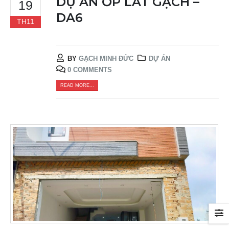
DỰ ÁN ỐP LÁT GẠCH –
19
DA6
TH11
BY
GẠCH MINH ĐỨC
DỰ ÁN
0 COMMENTS
READ MORE...