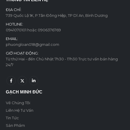
ĐỊA CHỈ:
739 Quốc Lộ 1K, P.Tân Đông Hiệp, TP Dĩ An, Bình Dương
HOTLINE:
0941070101 hoặc 0906376769
EMAIL:
phuongloan018@gmail.com
GIỜ HOẠT ĐỘNG:
Từ thứ Hai - đến Chủ Nhật 7h30 - 17h30 Trực tư vấn bán hàng
24/7
GẠCH MINH ĐỨC
Về Chúng Tôi
Liên Hệ Tư Vấn
Tin Tức
Sản Phẩm