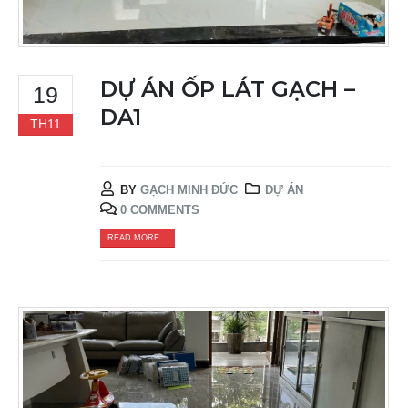
DỰ ÁN ỐP LÁT GẠCH –
19
DA1
TH11
BY
GẠCH MINH ĐỨC
DỰ ÁN
0 COMMENTS
READ MORE...