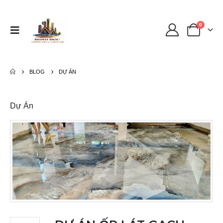
0
BLOG
DỰ ÁN
Dự Án