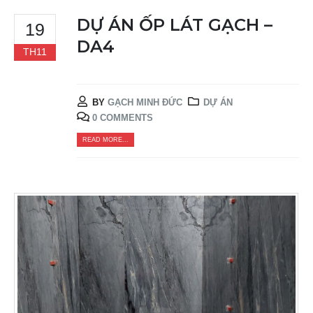
DỰ ÁN ỐP LÁT GẠCH –
19
DA4
TH11
BY
GẠCH MINH ĐỨC
DỰ ÁN
0 COMMENTS
READ MORE...