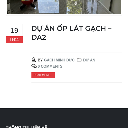
DỰ ÁN ỐP LÁT GẠCH –
19
DA2
TH11
BY
GẠCH MINH ĐỨC
DỰ ÁN
0 COMMENTS
READ MORE...
THÔNG TIN LIÊN HỆ