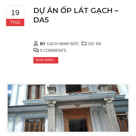
DỰ ÁN ỐP LÁT GẠCH –
19
DA5
TH11
BY
GẠCH MINH ĐỨC
DỰ ÁN
0 COMMENTS
READ MORE...