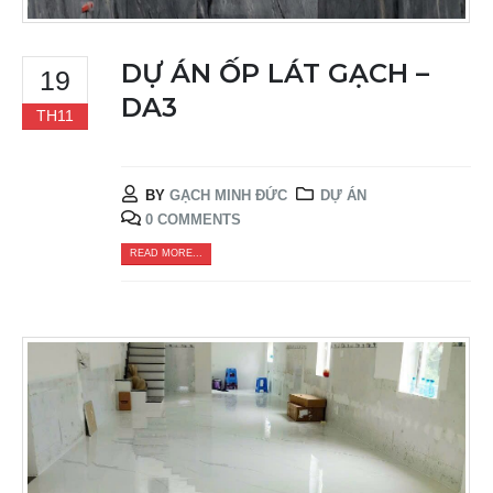
DỰ ÁN ỐP LÁT GẠCH –
19
DA3
TH11
BY
GẠCH MINH ĐỨC
DỰ ÁN
0 COMMENTS
READ MORE...