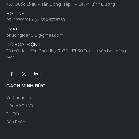
739 Quốc Lộ 1K, P.Tân Đông Hiệp, TP Dĩ An, Bình Dương
HOTLINE:
0941070101 hoặc 0906376769
EMAIL:
phuongloan018@gmail.com
GIỜ HOẠT ĐỘNG:
Từ thứ Hai - đến Chủ Nhật 7h30 - 17h30 Trực tư vấn bán hàng
24/7
GẠCH MINH ĐỨC
Về Chúng Tôi
Liên Hệ Tư Vấn
Tin Tức
Sản Phẩm