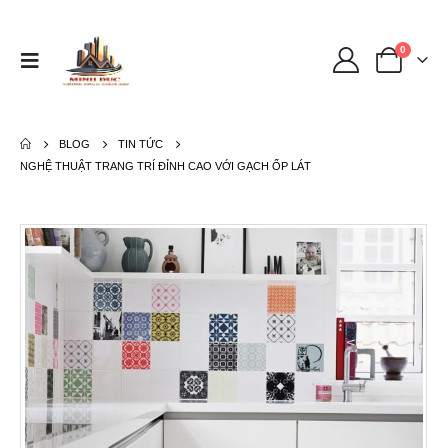
0
BLOG
TIN TỨC
NGHỆ THUẬT TRANG TRÍ ĐỈNH CAO VỚI GẠCH ỐP LÁT