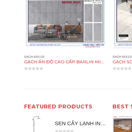
GẠCH 60X120
GẠCH 60X12
GẠCH ẤN ĐỘ CAO CẤP BARLIN MINT 60X120
GẠCH SCOTT ONYX 60X120
0
out of 5
0
out of 5
FEATURED PRODUCTS
BEST 
SEN CÂY LẠNH INOX 304 TRÒN ER120