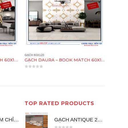
GẠCH 60X120
GẠCH 60X1
GẠCH DAURA – BOOK MATCH 60X120
GACH ATLANTIC ONYX WHITE 60X120
0
out of 5
0
out of 5
TOP RATED PRODUCTS
SEN CÂY TẮM CHỈNH NHIỆT ĐỘ ER126
GẠCH ANTIQUE 20X120