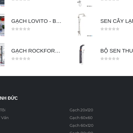
0
out of 5
0
out of 5
GẠCH LOVITO - BOOK MATCH 60X120
0
out of 5
0
out of 5
GẠCH ROCKFORD WHITE 80X240
0
out of 5
0
out of 5
INH ĐỨC
Tôi
Gạch 20x120
ư Vấn
Gạch 60x60
Gạch 60x120
Gạch 80x80