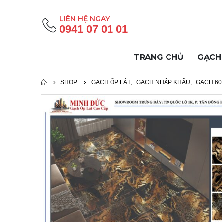
LIÊN HỆ NGAY
0941 07 01 01
TRANG CHỦ
GẠCH
SHOP
GẠCH ỐP LÁT
,
GẠCH NHẬP KHẨU
,
GẠCH 60