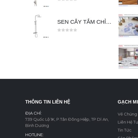
0
out of 5
SEN CÂY TẮM CHỈNH NHIỆT ĐỘ ER126
0
out of 5
THÔNG TIN LIÊN HỆ
GẠCH M
ĐỊA CHỈ:
Về Chúng 
739 Quốc Lộ 1K, P.Tân Đông Hiệp, TP Dĩ An,
Liên Hệ T
Bình Dương
Tin Tức
HOTLINE:
Sản Phẩm