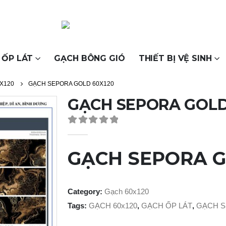
 ỐP LÁT
GẠCH BÔNG GIÓ
THIẾT BỊ VỆ SINH
X120
GẠCH SEPORA GOLD 60X120
GẠCH SEPORA GOLD
0
out of 5
GẠCH SEPORA G
Category:
Gạch 60x120
Tags:
GẠCH 60x120
,
GẠCH ỐP LÁT
,
GẠCH S