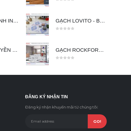
0
out of 5
SEN CÂY LẠNH INOX 304 TRÒN ER120
GẠCH LOVITO - BOOK MATCH 60X120
0
out of 5
BỘ SEN THUYỀN NÓNG LẠNH ER109
GẠCH ROCKFORD WHITE 80X240
0
out of 5
ĐĂNG KÝ NHẬN TIN
Đăng ký nhận khuyến mãi từ chúng tôi: