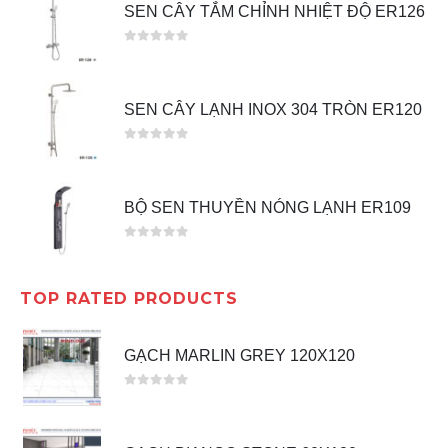
SEN CÂY TẮM CHỈNH NHIỆT ĐỘ ER126
0
out of 5
SEN CÂY LẠNH INOX 304 TRÒN ER120
0
out of 5
BỘ SEN THUYỀN NÓNG LẠNH ER109
0
out of 5
TOP RATED PRODUCTS
GẠCH MARLIN GREY 120X120
0
out of 5