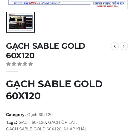
GẠCH SABLE GOLD
60X120
0
out of 5
GẠCH SABLE GOLD
60X120
Category:
Gạch 60x120
Tags:
GẠCH 60x120
,
GẠCH ỐP LÁT
,
GẠCH SABLE GOLD 60X120
,
NHẬP KHẨU