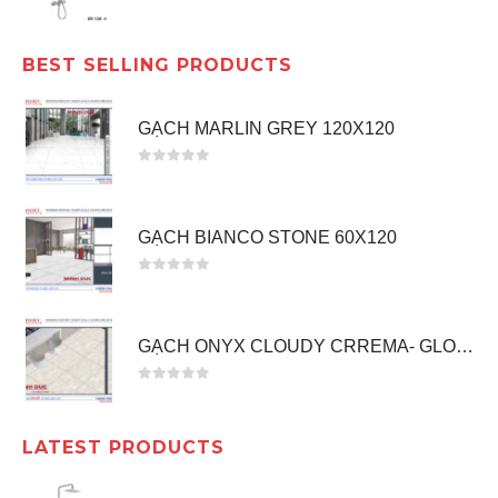
0
out of 5
BEST SELLING PRODUCTS
GẠCH MARLIN GREY 120X120
0
out of 5
GẠCH BIANCO STONE 60X120
0
out of 5
GẠCH ONYX CLOUDY CRREMA- GLOSSY 60X60
0
out of 5
LATEST PRODUCTS