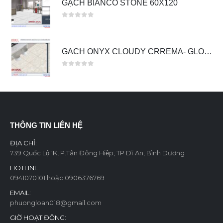
GẠCH BIANCO STONE 60X120
0
out of 5
GẠCH ONYX CLOUDY CRREMA- GLOSSY 60X60
0
out of 5
THÔNG TIN LIÊN HỆ
ĐỊA CHỈ:
739 Quốc Lộ 1K, P.Tân Đông Hiệp, TP Dĩ An, Bình Dương
HOTLINE:
0941070101 hoặc 0906376769
EMAIL:
phuongloan018@gmail.com
GIỜ HOẠT ĐỘNG: