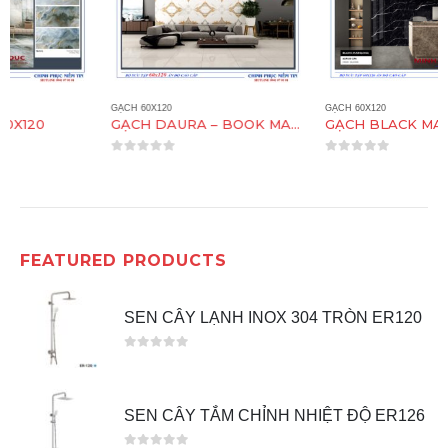
GẠCH 60X120
GẠCH 60X120
GẠCH DAURA – BOOK MATCH 60X120
GẠCH BLACK MARQUINA 60X120
0
out of 5
0
out of 5
FEATURED PRODUCTS
SEN CÂY LẠNH INOX 304 TRÒN ER120
0
out of 5
SEN CÂY TẮM CHỈNH NHIỆT ĐỘ ER126