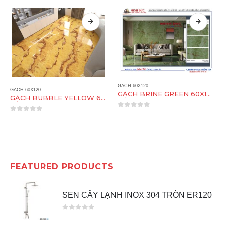
GẠCH 60X120
GẠCH 60X120
GẠCH BRINE GREEN 60X120
GẠCH BUBBLE YELLOW 60X120
0
out of 5
0
out of 5
FEATURED PRODUCTS
SEN CÂY LẠNH INOX 304 TRÒN ER120
0
out of 5