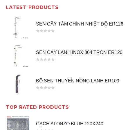
LATEST PRODUCTS
SEN CÂY TẮM CHỈNH NHIỆT ĐỘ ER126
0
out of 5
SEN CÂY LẠNH INOX 304 TRÒN ER120
0
out of 5
BỘ SEN THUYỀN NÓNG LẠNH ER109
0
out of 5
TOP RATED PRODUCTS
GẠCH ALONZO BLUE 120X240