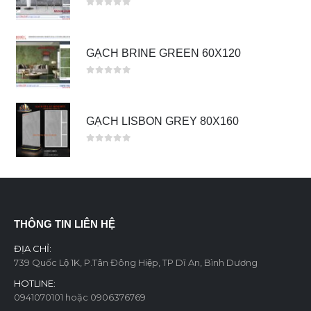
0
out of 5
GẠCH BRINE GREEN 60X120
0
out of 5
GẠCH LISBON GREY 80X160
0
out of 5
THÔNG TIN LIÊN HỆ
ĐỊA CHỈ:
739 Quốc Lộ 1K, P.Tân Đông Hiệp, TP Dĩ An, Bình Dương
HOTLINE:
0941070101 hoặc 0906376769