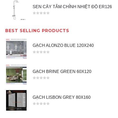
SEN CÂY TẮM CHỈNH NHIỆT ĐỘ ER126
0
out of 5
BEST SELLING PRODUCTS
GẠCH ALONZO BLUE 120X240
0
out of 5
GẠCH BRINE GREEN 60X120
0
out of 5
GẠCH LISBON GREY 80X160
0
out of 5