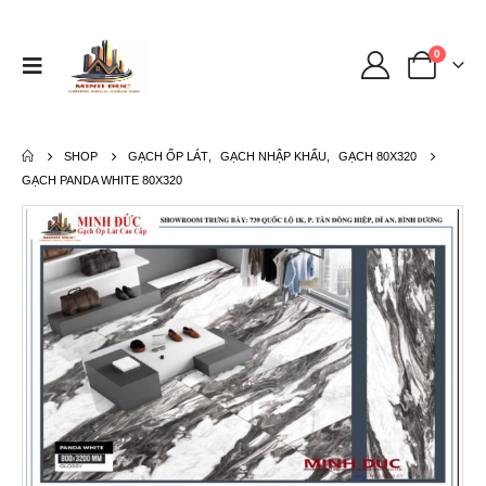
0
SHOP
GẠCH ỐP LÁT
,
GẠCH NHẬP KHẨU
,
GẠCH 80X320
GẠCH PANDA WHITE 80X320