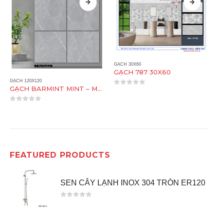
GẠCH 30X60
GẠCH 787 30X60
GẠCH 120X120
GẠCH BARMINT MINT – MATT 120X120
0
out of 5
0
out of 5
FEATURED PRODUCTS
SEN CÂY LẠNH INOX 304 TRÒN ER120
0
out of 5