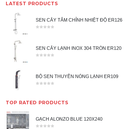
LATEST PRODUCTS
SEN CÂY TẮM CHỈNH NHIỆT ĐỘ ER126
0
out of 5
SEN CÂY LẠNH INOX 304 TRÒN ER120
0
out of 5
BỘ SEN THUYỀN NÓNG LẠNH ER109
0
out of 5
TOP RATED PRODUCTS
GẠCH ALONZO BLUE 120X240