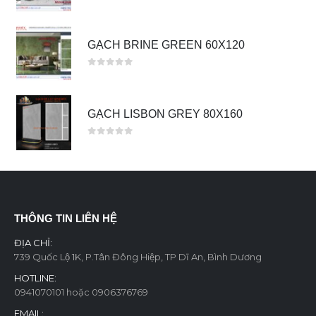
0
out of 5
GẠCH BRINE GREEN 60X120
0
out of 5
GẠCH LISBON GREY 80X160
0
out of 5
THÔNG TIN LIÊN HỆ
ĐỊA CHỈ:
739 Quốc Lộ 1K, P.Tân Đông Hiệp, TP Dĩ An, Bình Dương
HOTLINE:
0941070101 hoặc 0906376769
EMAIL: