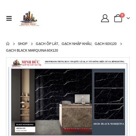
0
SHOP
GẠCH ỐP LÁT
,
GẠCH NHẬP KHẨU
,
GẠCH 60X120
GẠCH BLACK MARQUINA 60X120