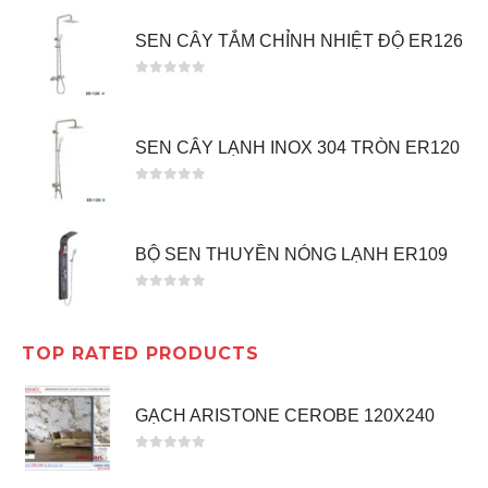
SEN CÂY TẮM CHỈNH NHIỆT ĐỘ ER126
0
out of 5
SEN CÂY LẠNH INOX 304 TRÒN ER120
0
out of 5
BỘ SEN THUYỀN NÓNG LẠNH ER109
0
out of 5
TOP RATED PRODUCTS
GẠCH ARISTONE CEROBE 120X240
0
out of 5