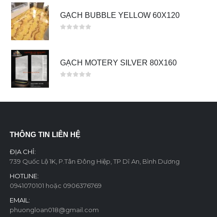
GẠCH BUBBLE YELLOW 60X120
0
out of 5
GẠCH MOTERY SILVER 80X160
0
out of 5
THÔNG TIN LIÊN HỆ
ĐỊA CHỈ:
739 Quốc Lộ 1K, P.Tân Đông Hiệp, TP Dĩ An, Bình Dương
HOTLINE:
0941070101 hoặc 0906376769
EMAIL:
phuongloan018@gmail.com