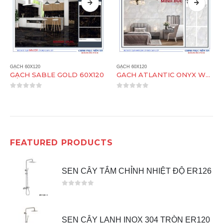
GẠCH 60X120
GẠCH 60X120
GẠCH SABLE GOLD 60X120
GACH ATLANTIC ONYX WHITE 60X120
0
out of 5
0
out of 5
FEATURED PRODUCTS
SEN CÂY TẮM CHỈNH NHIỆT ĐỘ ER126
0
out of 5
SEN CÂY LẠNH INOX 304 TRÒN ER120