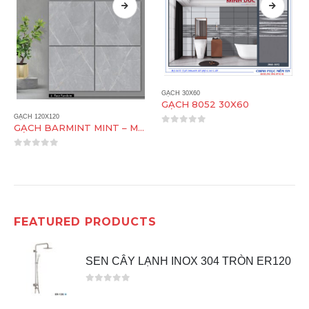
GẠCH 30X60
GẠCH 8052 30X60
GẠCH 120X120
GẠCH BARMINT MINT – MATT 120X120
0
out of 5
0
out of 5
FEATURED PRODUCTS
SEN CÂY LẠNH INOX 304 TRÒN ER120
0
out of 5