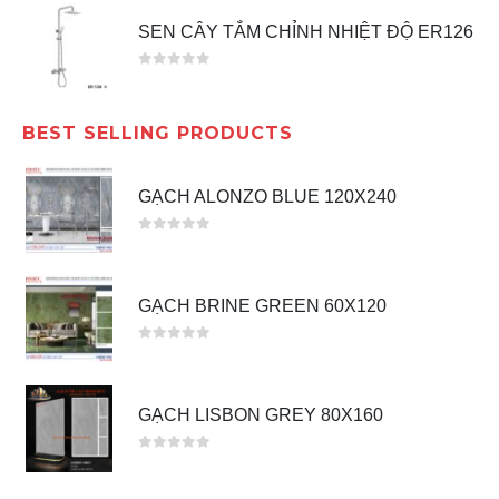
SEN CÂY TẮM CHỈNH NHIỆT ĐỘ ER126
0
out of 5
BEST SELLING PRODUCTS
GẠCH ALONZO BLUE 120X240
0
out of 5
GẠCH BRINE GREEN 60X120
0
out of 5
GẠCH LISBON GREY 80X160
0
out of 5