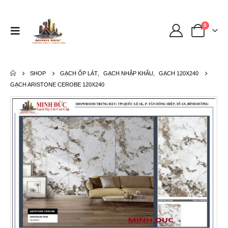
0
SHOP
GẠCH ỐP LÁT
,
GẠCH NHẬP KHẨU
,
GẠCH 120X240
GẠCH ARISTONE CEROBE 120X240