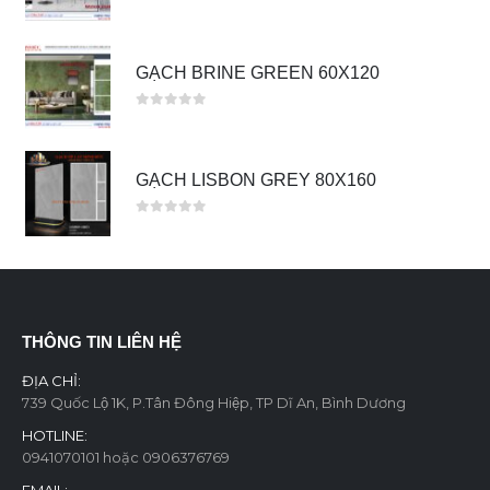
0
out of 5
GẠCH BRINE GREEN 60X120
0
out of 5
GẠCH LISBON GREY 80X160
0
out of 5
THÔNG TIN LIÊN HỆ
ĐỊA CHỈ:
739 Quốc Lộ 1K, P.Tân Đông Hiệp, TP Dĩ An, Bình Dương
HOTLINE:
0941070101 hoặc 0906376769
EMAIL: