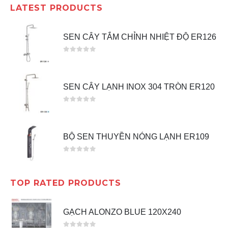
LATEST PRODUCTS
SEN CÂY TẮM CHỈNH NHIỆT ĐỘ ER126
0
out of 5
SEN CÂY LẠNH INOX 304 TRÒN ER120
0
out of 5
BỘ SEN THUYỀN NÓNG LẠNH ER109
0
out of 5
TOP RATED PRODUCTS
GẠCH ALONZO BLUE 120X240