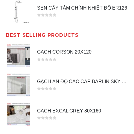
SEN CÂY TẮM CHỈNH NHIỆT ĐỘ ER126
0
out of 5
BEST SELLING PRODUCTS
GẠCH CORSON 20X120
0
out of 5
GẠCH ẤN ĐỘ CAO CẤP BARLIN SKY 60X120
0
out of 5
GẠCH EXCAL GREY 80X160
0
out of 5