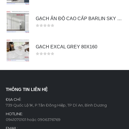
0
out of 5
GẠCH ẤN ĐỘ CAO CẤP BARLIN SKY 60X120
0
out of 5
GẠCH EXCAL GREY 80X160
0
out of 5
THÔNG TIN LIÊN HỆ
ĐỊA CHỈ:
739 Quốc Lộ 1K, P.Tân Đông Hiệp, TP Dĩ An, Bình Dương
HOTLINE:
0941070101 hoặc 0906376769
EMAIL: