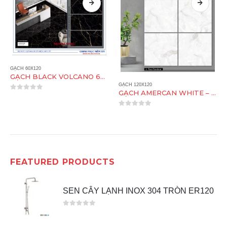
GẠCH 60X120
GẠCH BLACK VOLCANO 60X120
GẠCH 120X120
GẠCH AMERCAN WHITE – MATT 120X120
0
out of 5
0
out of 5
FEATURED PRODUCTS
SEN CÂY LẠNH INOX 304 TRÒN ER120
0
out of 5