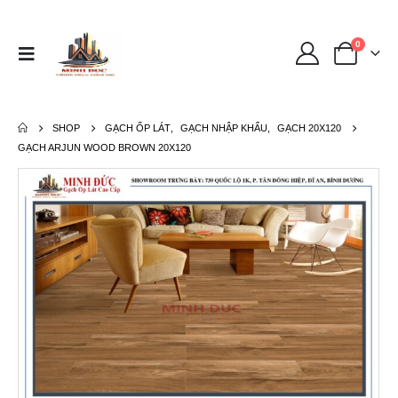
0
SHOP
GẠCH ỐP LÁT
,
GẠCH NHẬP KHẨU
,
GẠCH 20X120
GẠCH ARJUN WOOD BROWN 20X120