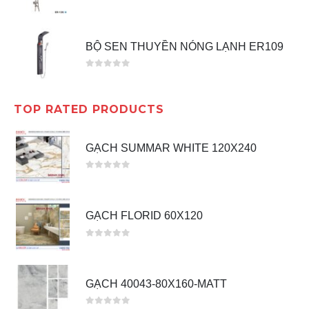
0
out of 5
BỘ SEN THUYỀN NÓNG LẠNH ER109
0
out of 5
TOP RATED PRODUCTS
GẠCH SUMMAR WHITE 120X240
0
out of 5
GẠCH FLORID 60X120
0
out of 5
GẠCH 40043-80X160-MATT