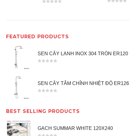
0
out of 5
0
out of 5
FEATURED PRODUCTS
SEN CÂY LẠNH INOX 304 TRÒN ER120
0
out of 5
SEN CÂY TẮM CHỈNH NHIỆT ĐỘ ER126
0
out of 5
BEST SELLING PRODUCTS
GẠCH SUMMAR WHITE 120X240