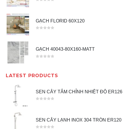
0
out of 5
GẠCH FLORID 60X120
0
out of 5
GẠCH 40043-80X160-MATT
0
out of 5
LATEST PRODUCTS
SEN CÂY TẮM CHỈNH NHIỆT ĐỘ ER126
0
out of 5
SEN CÂY LẠNH INOX 304 TRÒN ER120