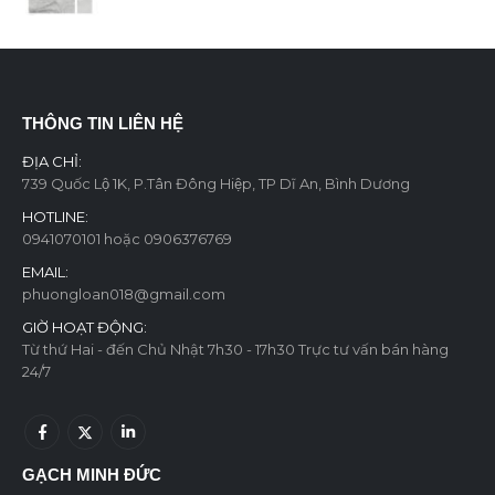
0
out of 5
THÔNG TIN LIÊN HỆ
ĐỊA CHỈ:
739 Quốc Lộ 1K, P.Tân Đông Hiệp, TP Dĩ An, Bình Dương
HOTLINE:
0941070101 hoặc 0906376769
EMAIL:
phuongloan018@gmail.com
GIỜ HOẠT ĐỘNG:
Từ thứ Hai - đến Chủ Nhật 7h30 - 17h30 Trực tư vấn bán hàng
24/7
GẠCH MINH ĐỨC