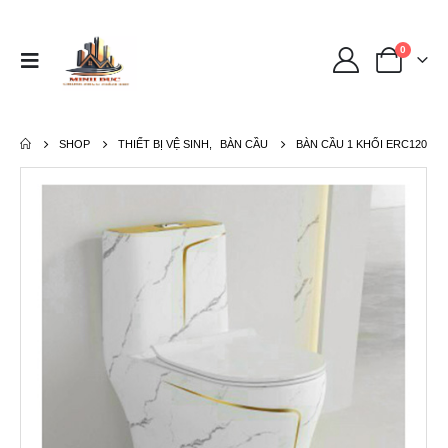
0
SHOP
THIẾT BỊ VỆ SINH
,
BÀN CẦU
BÀN CẦU 1 KHỐI ERC120